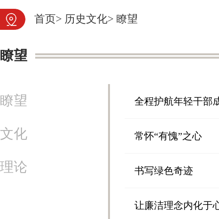
首页
>
历史文化
>
瞭望
瞭望
瞭望
全程护航年轻干部
文化
常怀“有愧”之心
理论
书写绿色奇迹
让廉洁理念内化于