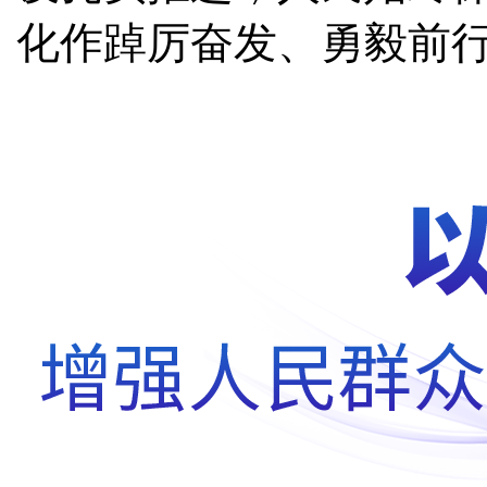
化作踔厉奋发、勇毅前