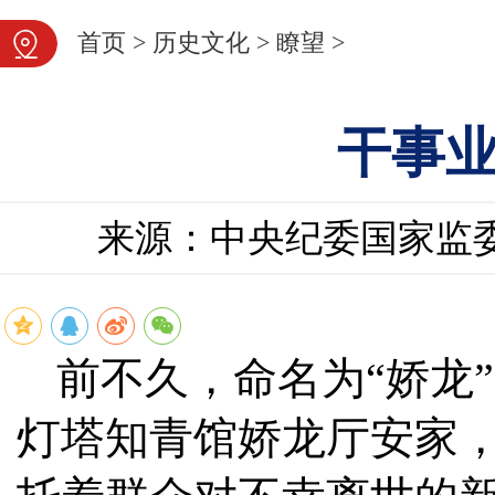
首页
>
历史文化
>
瞭望
>
干事
来源：中央纪委国家监
前不久，命名为“娇龙
灯塔知青馆娇龙厅安家