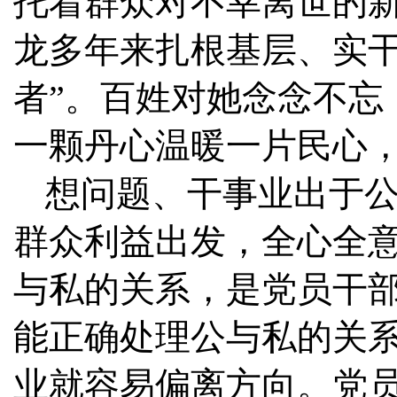
托着群众对不幸离世的
龙多年来扎根基层、实干
者”。百姓对她念念不忘
一颗丹心温暖一片民心
想问题、干事业出于
群众利益出发，全心全
与私的关系，是党员干
能正确处理公与私的关
业就容易偏离方向。党