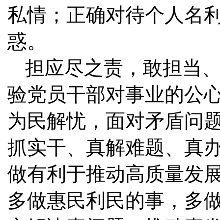
私情；正确对待个人名
惑。
担应尽之责，敢担当
验党员干部对事业的公
为民解忧，面对矛盾问
抓实干、真解难题、真办
做有利于推动高质量发
多做惠民利民的事，多