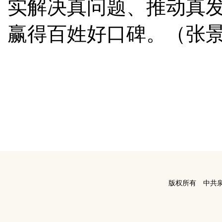
实解决真问题、推动真
赢得百姓好口碑。（张
版权所有 中共