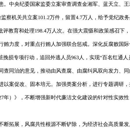
患。中央纪委国家监委立案审查调查金湘军、蓝天立、王
监察机关共立案101.2万件，留置4.7万人，给予党纪政务
批评教育和处理198.4万人次。在强大震慑和政策感召下，
行贿力度，对重点行贿人加强联合惩戒。深化反腐败国际合
外追赃挽损专项行动，追回外逃人员963人，实现“百名红通
同查同治的意见，推动由风查腐、由腐纠风双向发力、同
进以案促改、固本培元。加强类案分析，进行专题调研，
2027年）》，不断增强新时代廉洁文化建设的针对性实效
不断拓展，风腐共性根源不断铲除，为经济社会高质量发