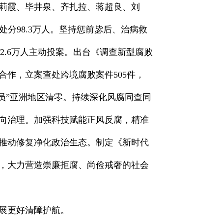
莉霞、毕井泉、齐扎拉、蒋超良、刘
处分98.3万人。坚持惩前毖后、治病救
2.6万人主动投案。出台《调查新型腐败
作，立案查处跨境腐败案件505件，
人员”亚洲地区清零。持续深化风腐同查同
向治理。加强科技赋能正风反腐，精准
推动修复净化政治生态。制定《新时代
性，大力营造崇廉拒腐、尚俭戒奢的社会
展更好清障护航。