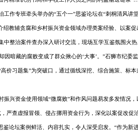
整治工作专班牵头举办的“五个一”思鉴论坛在“刺桐清风讲
别介绍教辅贪腐和乡村振兴资金领域办理类案经验、以案
绕集中整治案件查办深入研讨交流，现场互学互鉴氛围火热
，却因暗藏的腐败变成了群众揪心的‘大事’。”石狮市纪
“高价习题集”为突破口，通过循线深挖、综合施策、标
振兴资金使用领域“微腐败”和作风问题易发多发情况，以
式，严查虚报冒领、侵占挪用资金行为，深化以案促改促治
”思鉴论坛案例鲜活、内容扎实，令人深受启发。“作为新